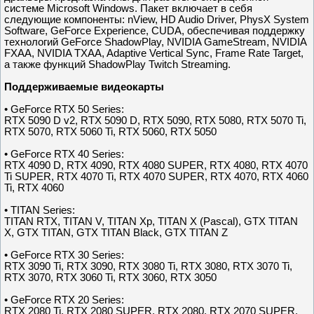
системе Microsoft Windows. Пакет включает в себя
следующие компоненты: nView, HD Audio Driver, PhysX System
Software, GeForce Experience, CUDA, обеспечивая поддержку
технологий GeForce ShadowPlay, NVIDIA GameStream, NVIDIA
FXAA, NVIDIA TXAA, Adaptive Vertical Sync, Frame Rate Target,
а также функций ShadowPlay Twitch Streaming.
Поддерживаемые видеокарты
• GeForce RTX 50 Series:
RTX 5090 D v2, RTX 5090 D, RTX 5090, RTX 5080, RTX 5070 Ti,
RTX 5070, RTX 5060 Ti, RTX 5060, RTX 5050
• GeForce RTX 40 Series:
RTX 4090 D, RTX 4090, RTX 4080 SUPER, RTX 4080, RTX 4070
Ti SUPER, RTX 4070 Ti, RTX 4070 SUPER, RTX 4070, RTX 4060
Ti, RTX 4060
• TITAN Series:
TITAN RTX, TITAN V, TITAN Xp, TITAN X (Pascal), GTX TITAN
X, GTX TITAN, GTX TITAN Black, GTX TITAN Z
• GeForce RTX 30 Series:
RTX 3090 Ti, RTX 3090, RTX 3080 Ti, RTX 3080, RTX 3070 Ti,
RTX 3070, RTX 3060 Ti, RTX 3060, RTX 3050
• GeForce RTX 20 Series:
RTX 2080 Ti, RTX 2080 SUPER, RTX 2080, RTX 2070 SUPER,