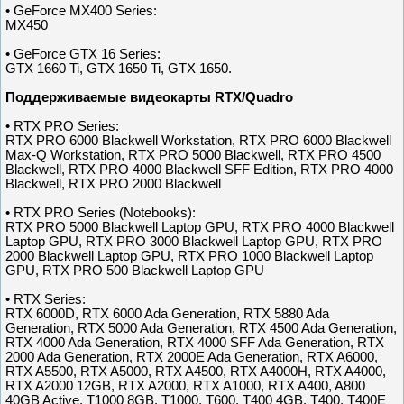
• GeForce MX400 Series:
MX450
• GeForce GTX 16 Series:
GTX 1660 Ti, GTX 1650 Ti, GTX 1650.
Поддерживаемые видеокарты RTX/Quadro
• RTX PRO Series:
RTX PRO 6000 Blackwell Workstation, RTX PRO 6000 Blackwell
Max-Q Workstation, RTX PRO 5000 Blackwell, RTX PRO 4500
Blackwell, RTX PRO 4000 Blackwell SFF Edition, RTX PRO 4000
Blackwell, RTX PRO 2000 Blackwell
• RTX PRO Series (Notebooks):
RTX PRO 5000 Blackwell Laptop GPU, RTX PRO 4000 Blackwell
Laptop GPU, RTX PRO 3000 Blackwell Laptop GPU, RTX PRO
2000 Blackwell Laptop GPU, RTX PRO 1000 Blackwell Laptop
GPU, RTX PRO 500 Blackwell Laptop GPU
• RTX Series:
RTX 6000D, RTX 6000 Ada Generation, RTX 5880 Ada
Generation, RTX 5000 Ada Generation, RTX 4500 Ada Generation,
RTX 4000 Ada Generation, RTX 4000 SFF Ada Generation, RTX
2000 Ada Generation, RTX 2000E Ada Generation, RTX A6000,
RTX A5500, RTX A5000, RTX A4500, RTX A4000H, RTX A4000,
RTX A2000 12GB, RTX A2000, RTX A1000, RTX A400, A800
40GB Active, T1000 8GB, T1000, T600, T400 4GB, T400, T400E