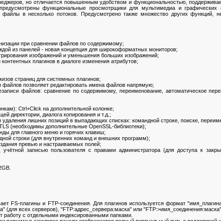
еджеров, но отличается повышенным удобством и функциональностью, поддерживае
предусмотрены функциональные просмотрщики для мультимедиа и графических ф
ь файлы в несколько потоков. Предусмотрено также множество других функций, 
онизации при сравнении файлов по содержимому;
аждой из панелей - новая концепция для широкоформатных мониторов;
нтрирования изображений и уменьшения больших изображений;
 контентных плагинов в диалоге изменения атрибутов;
кизов страниц для системных плагинов;
я файлов позволяет редактировать имена файлов напрямую;
резаписи файлов: сравнение по содержимому, переименование, автоматическое пере
кам): Ctrl+Click на дополнительной колонке;
ей директории, диалога копирования и т.д.;
я удаления лишних позиций в выпадающих списках: командной строке, поиске, переимен
/TLS (необходимы дополнительные OpenSSL-библиотеки);
ды для главного меню и горячих клавиш;
дной строки (для внутренних команд и внешних программ);
оздания превью и настраиваемых полей;
 учётной записью пользователя с правами администратора (для доступа к закр
2GB.
 FS-плагины и FTP-соединения. Для плагинов используется формат "имя_плагина:м
" (для всех серверов), "FTP:адрес_сервера:маска" или "FTP:>имя_соединения:маска"
т работу с отдельными индексированными папками.