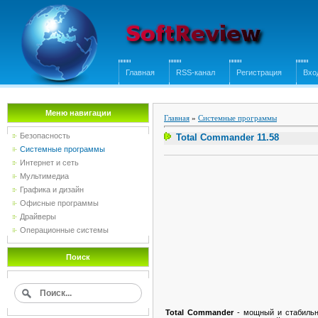
Главная
RSS-канал
Регистрация
Вхо
Меню навигации
Главная
»
Системные программы
Безопасность
Total Commander 11.58
Системные программы
Интернет и сеть
Мультимедиа
Графика и дизайн
Офисные программы
Драйверы
Операционные системы
Поиск
Total Commander
- мощный и стабильн