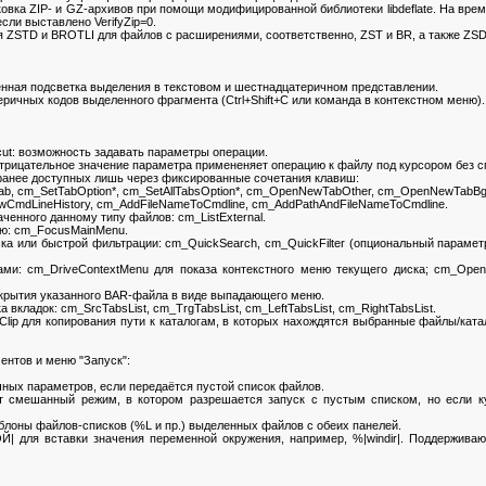
вка ZIP- и GZ-архивов при помощи модифицированной библиотеки libdeflate. На врем
сли выставлено VerifyZip=0.
STD и BROTLI для файлов с расширениями, соответственно, ZST и BR, а также ZSDT
ая подсветка выделения в текстовом и шестнадцатеричном представлении.
чных кодов выделенного фрагмента (Ctrl+Shift+C или команда в контекстном меню).
t: возможность задавать параметры операции.
трицательное значение параметра примененяет операцию к файлу под курсором без 
анее доступных лишь через фиксированные сочетания клавиш:
, cm_SetTabOption*, cm_SetAllTabsOption*, cm_OpenNewTabOther, cm_OpenNewTabBg
CmdLineHistory, cm_AddFileNameToCmdline, cm_AddPathAndFileNameToCmdline.
енного данному типу файлов: cm_ListExternal.
ю: cm_FocusMainMenu.
 или быстрой фильтрации: cm_QuickSearch, cm_QuickFilter (опциональный параметр
 cm_DriveContextMenu для показа контекстного меню текущего диска; cm_OpenDr
тия указанного BAR-файла в виде выпадающего меню.
ладок: cm_SrcTabsList, cm_TrgTabsList, cm_LeftTabsList, cm_RightTabsList.
p для копирования пути к каталогам, в которых нахождятся выбранные файлы/катало
нтов и меню "Запуск":
ых параметров, если передаётся пустой список файлов.
ешанный режим, в котором разрешается запуск с пустым списком, но если кур
оны файлов-списков (%L и пр.) выделенных файлов c обеих панелей.
 вставки значения переменной окружения, например, %|windir|. Поддерживают