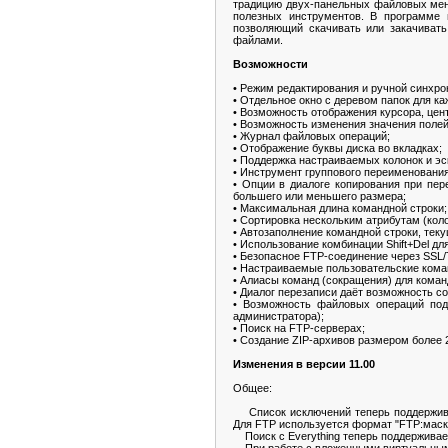
традицию двух-панельных файловых мен
полезных инструментов. В программе 
позволяющий скачивать или закачиват
файлами.
Возможности
• Режим редактирования и ручной синхр
• Отдельное окно с деревом папок для к
• Возможность отображения курсора, це
• Возможность изменения значения полей
• Журнал файловых операций;
• Отображение буквы диска во вкладках;
• Поддержка настраиваемых колонок и эс
• Инструмент группового переименовани
• Опции в диалоге копирования при пе
большего или меньшего размера;
• Максимальная длина командной строки;
• Сортировка нескольким атрибутам (колон
• Автозаполнение командной строки, текущ
• Использование комбинации Shift+Del дл
• Безопасное FTP-соединение через SSL
• Настраиваемые пользовательские коман
• Алиасы команд (сокращения) для коман
• Диалог перезаписи даёт возможность с
• Возможность файловых операций под
администратора);
• Поиск на FTP-серверах;
• Создание ZIP-архивов размером более 
Изменения в версии 11.00
Общее:
Список исключений теперь поддерживает
Для FTP используется формат "FTP:маска
Поиск с Everything теперь поддерживае