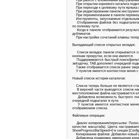
При работе с вложенными виртуальными 
При открытии корневого каталога подкл
При переходе к целевому пути ярлыка (L
При редактировании панели инструменто
При переименовании в панели перемещени
Инструменты, запускаемые отдельным пр
Отображение файлов без подкаталогов:
по полному пути.
Когда в панели отображаются результат
дубликатов.
При настройке сочетаний клавиш теперь
Выпадающий список открытых вкладок:
Список вкладок панели открывается соч
кнопкам прокрутки, если они имеются.
Поддерживается быстрый поиск/фильтрац
звёздочку, TAB дополняет очередной подк
Также отображается список ранее закры
У пунктов имеется контекстное меню с к
Новый список истории каталогов:
Список теперь больше не является ста
В верхней части выводится список наиб
местоположение файла настраивается кл
Добавлена возможность быстрого поиск
очередной подкаталог в пути.
У пунктов имеется контекстное меню с
отображением списка.
Файловые операции:
Диалог копирования/пересылки: Полоска
качестве масштаба). Цвета настраивают
ShowProgressBarSpeed=0 в секции [Configu
Копирование файлов: Добавлен новый ре
Добавлена поддержка завершения копиро