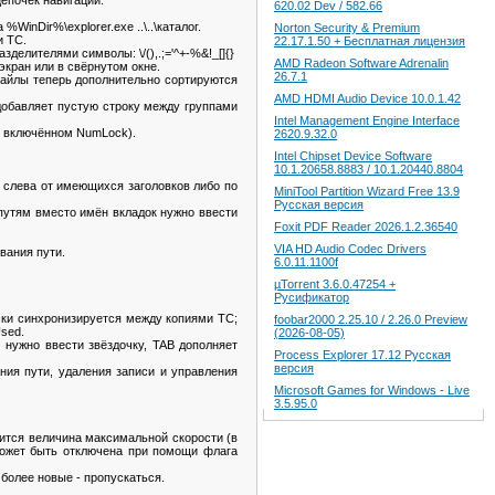
епочек навигации.
620.02 Dev / 582.66
nDir%\explorer.exe ..\..\каталог.
Norton Security & Premium
и TC.
22.17.1.50 + Бесплатная лицензия
елителями символы: \/(),.;='^+-%&!_[]{}
AMD Radeon Software Adrenalin
кран или в свёрнутом окне.
26.7.1
айлы теперь дополнительно сортируются
AMD HDMI Audio Device 10.0.1.42
добавляет пустую строку между группами
Intel Management Engine Interface
и включённом NumLock).
2620.9.32.0
Intel Chipset Device Software
10.1.20658.8883 / 10.1.20440.8804
 слева от имеющихся заголовков либо по
MiniTool Partition Wizard Free 13.9
Русская версия
путям вместо имён вкладок нужно ввести
Foxit PDF Reader 2026.1.2.36540
VIA HD Audio Codec Drivers
вания пути.
6.0.11.1100f
µTorrent 3.6.0.47254 +
Русификатор
ски синхронизируется между копиями TC;
foobar2000 2.25.10 / 2.26.0 Preview
sed.
(2026-08-05)
нужно ввести звёздочку, TAB дополняет
Process Explorer 17.12 Русская
версия
ия пути, удаления записи и управления
Microsoft Games for Windows - Live
3.5.95.0
ится величина максимальной скорости (в
 может быть отключена при помощи флага
более новые - пропускаться.