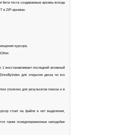
я бета-теста создаваемые архивы всегда
 в ZIP-архивах.
смещения курсора.
Other.
 1 восстанавливает последний активный
iveByIndex для открытия диска по его
ги (полезно для результатов поиска и в
сор стоит на файле и нет выделения,
ся также псевдопеременные наподобие