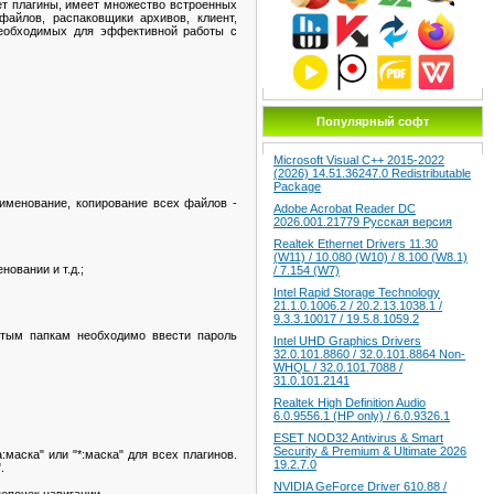
т плагины, имеет множество встроенных
айлов, распаковщики архивов, клиент,
необходимых для эффективной работы с
Популярный софт
Microsoft Visual C++ 2015-2022
(2026) 14.51.36247.0 Redistributable
Package
именование, копирование всех файлов -
Adobe Acrobat Reader DC
2026.001.21779 Русская версия
Realtek Ethernet Drivers 11.30
(W11) / 10.080 (W10) / 8.100 (W8.1)
овании и т.д.;
/ 7.154 (W7)
Intel Rapid Storage Technology
21.1.0.1006.2 / 20.2.13.1038.1 /
9.3.3.10017 / 19.5.8.1059.2
ытым папкам необходимо ввести пароль
Intel UHD Graphics Drivers
32.0.101.8860 / 32.0.101.8864 Non-
WHQL / 32.0.101.7088 /
31.0.101.2141
Realtek High Definition Audio
6.0.9556.1 (HP only) / 6.0.9326.1
ESET NOD32 Antivirus & Smart
Security & Premium & Ultimate 2026
аска" или "*:маска" для всех плагинов.
19.2.7.0
.
NVIDIA GeForce Driver 610.88 /