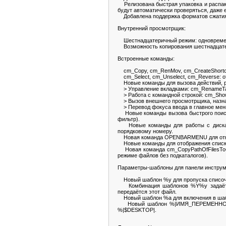
Релизована быстрая упаковка и распако
будут автоматически проверяться, даже е
Добавлена поддержка форматов сжатия Z
Внутренний просмотрщик:
Шестнадцатеричный режим: одновременн
Возможность копирования шестнадцатери
Встроенные команды:
cm_Copy, cm_RenMov, cm_CreateShortcu
cm_Select, cm_Unselect, cm_Reverse: о
Новые команды для вызова действий, р
> Управление вкладками: cm_RenameTab
> Работа с командной строкой: cm_Show
> Вызов внешнего просмотрщика, назнач
> Перевод фокуса ввода в главное мен
Новые команды вызова быстрого поиска
фильтр).
Новые команды для работы с дисками:
порядковому номеру.
Новая команда OPENBARMENU для откры
Новые команды для отображения списка вк
Новая команда cm_CopyPathOfFilesToCli
режиме файлов без подкаталогов).
Параметры-шаблоны для панели инструме
Новый шаблон %y для пропуска списочн
Комбинация шаблонов %Y%y задаёт см
передаётся этот файл.
Новый шаблон %a для включения в шабл
Новый шаблон %|ИМЯ_ПЕРЕМЕННОЙ| для
%|$DESKTOP|.