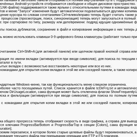
папками в заголовке панели отображается полный виртуальный путь с поддержкой ц
ючённых Android-устройств отображается свободное и общее дисковое пространство.
NK-файла) поддерживаются также ярлыки с относительными путями в командах вида %Wi
в и меню "Запуск" изменения будут автоматически подхватываться другими копиям
е курсора по словам сочетаниями Ctrl+влево/вправо теперь будет считать также разд
оцессом (просмотрщик, поиск, синхронизация) теперь могут запускаться в полный э
 при сортировке по типу, размеру или дате/времени: подряд идущие одноимённые ф
ы поиска дубликатов, сохранение в файл и копирование информации о них теперь 
 можно использовать клавиши 0-9 цифрового блока клавиатуры (работают только пр
етанием Ctrl+Shift+A (для активной панели) или щелчком правой кнопкой справа или
ия по имени вкладки (активируется при вводе символов); для поиска по текущим 
аталог в пути.
тых вкладок с возможностью восстановить некоторые или все из них.
омандами для открытия копии вкладки в этой же или соседней панели, а также копиро
ндартным Windows-меню, так как функциональность меню слишком ограничена.
олее часто посещаемых путей. Список хранится в файле tcDirFrq.txt и автоматиче
ючом DirUsageLocation, сама функция может быть отключена флагом ShowFrequentlyU
а и фильтрации (активируется при вводе символов); для поиска по полным путям 
 командами для открытия копии вкладки в этой же или соседней панели, копирован
 общего прогресса теперь отображает скорость в виде графика, а справа для вывод
ся ключами ProgressBarBottom и ProgressBarTop в секции [Colors], сама функция
ration].
жим перезаписи, в котором более старые целевые файлы будут переименоваться, а 
вания текущего файла при прерывании операции для FTP и FS-плагинов.