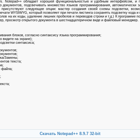
ows. Notepad++ обладает хорошей функциональностью и удобным интерфейсом, и п
ко документов, подсвечивать множество языков программирования, автоматически з
+ присутствуют следующие опции: мастер создания своей схемы подсветки, возмо
печати WYSIWYG, который позволяет при печати листинга сохранять подсветку кода 
волов на их коды, удаление лишних пробелов и переводов строки и т.д.) К программе 
ер, просмотр открытого документа в шестнадцатеричном виде и файловый менеджер.
чивания блоков, согласно синтаксису языка программирования;
о видите на экране);
одсветки синтаксиса;
окументов;
окументов;
ка/Замены;
ентов текста;
а;
я файла;
;
екста;
Скачать Notepad++ 8.9.7 32-bit