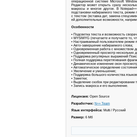
операционной системе Microsoft Wind
Редактор может открыть сразу несколь
макросы и многое другое. В Notepad+
подстановки набираемого текста, режим 
с текстом (вставка дат, замена спецсим
ей дополнительные возможности, наприм
Особенности
• Подсветка текста и возможность свора
• WYSIWYG (печатаете и получаете то, чт
• Настраиваемый пользователем режим п
• Авто-завершение набираемого слова;
• Одновременная работа с множеством д
• Одновременный просмотр нескольких д
• Поддержка регулярных выражений Поис
• Полная поддержка перетягивания фрагм
• Динамическое изменение окон просмотр
• Автоматическое определение состояни
• Увеличение и уменьшение;
• Поддержка большого количества языков
• Заметки;
• Выделение скобок при редактировании т
• Запись макроса и его выполнение.
Лицензия:
Open Source
Разработчик:
N++ Team
Язык интерфейса:
Multi / Русский
Размер:
6 Мб