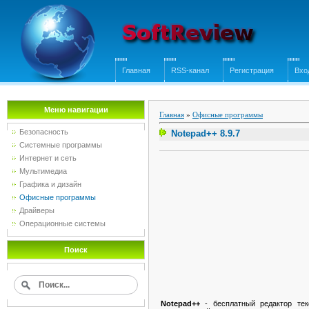
Главная
RSS-канал
Регистрация
Вхо
Меню навигации
Главная
»
Офисные программы
Безопасность
Notepad++ 8.9.7
Системные программы
Интернет и сеть
Мультимедиа
Графика и дизайн
Офисные программы
Драйверы
Операционные системы
Поиск
Notepad++
- бесплатный редактор тек