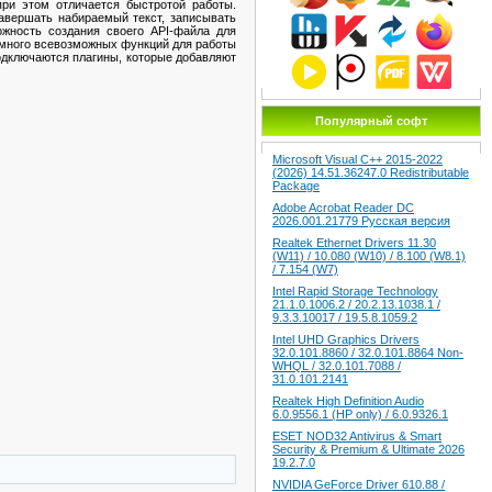
ри этом отличается быстротой работы.
авершать набираемый текст, записывать
жность создания своего API-файла для
и много всевозможных функций для работы
подключаются плагины, которые добавляют
Популярный софт
Microsoft Visual C++ 2015-2022
(2026) 14.51.36247.0 Redistributable
Package
Adobe Acrobat Reader DC
2026.001.21779 Русская версия
Realtek Ethernet Drivers 11.30
(W11) / 10.080 (W10) / 8.100 (W8.1)
/ 7.154 (W7)
Intel Rapid Storage Technology
21.1.0.1006.2 / 20.2.13.1038.1 /
9.3.3.10017 / 19.5.8.1059.2
Intel UHD Graphics Drivers
32.0.101.8860 / 32.0.101.8864 Non-
WHQL / 32.0.101.7088 /
31.0.101.2141
Realtek High Definition Audio
6.0.9556.1 (HP only) / 6.0.9326.1
ESET NOD32 Antivirus & Smart
Security & Premium & Ultimate 2026
19.2.7.0
NVIDIA GeForce Driver 610.88 /